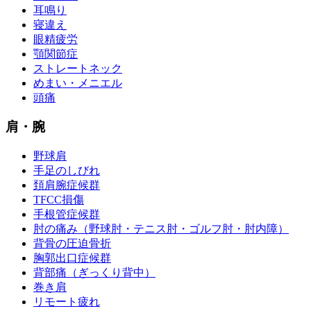
耳鳴り
寝違え
眼精疲労
顎関節症
ストレートネック
めまい・メニエル
頭痛
肩・腕
野球肩
手足のしびれ
頚肩腕症候群
TFCC損傷
手根管症候群
肘の痛み（野球肘・テニス肘・ゴルフ肘・肘内障）
背骨の圧迫骨折
胸郭出口症候群
背部痛（ぎっくり背中）
巻き肩
リモート疲れ