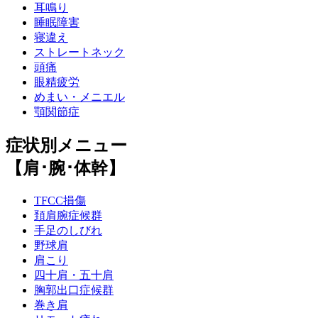
耳鳴り
睡眠障害
寝違え
ストレートネック
頭痛
眼精疲労
めまい・メニエル
顎関節症
症状別メニュー
【肩･腕･体幹】
TFCC損傷
頚肩腕症候群
手足のしびれ
野球肩
肩こり
四十肩・五十肩
胸郭出口症候群
巻き肩