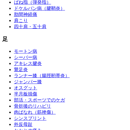
ばね指（弾発指）
ドケルバン病（腱鞘炎）
肋間神経痛
肩こり
四十肩・五十肩
足
モートン病
シーバー病
アキレス腱炎
鵞足炎
ランナー膝（腸脛靭帯炎）
ジャンパー膝
オスグット
半月板損傷
部活・スポーツでのケガ
骨折後のリハビリ
肉ばなれ（筋挫傷）
シンスプリント
外反母趾