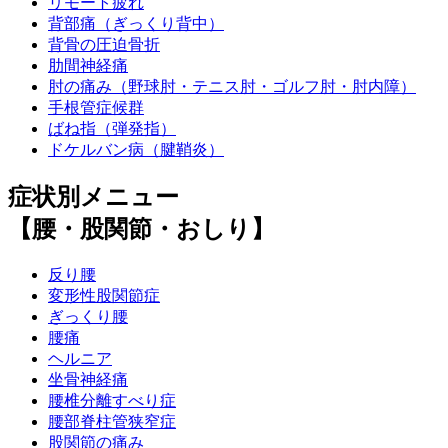
リモート疲れ
背部痛（ぎっくり背中）
背骨の圧迫骨折
肋間神経痛
肘の痛み（野球肘・テニス肘・ゴルフ肘・肘内障）
手根管症候群
ばね指（弾発指）
ドケルバン病（腱鞘炎）
症状別メニュー
【腰・股関節・おしり】
反り腰
変形性股関節症
ぎっくり腰
腰痛
ヘルニア
坐骨神経痛
腰椎分離すべり症
腰部脊柱管狭窄症
股関節の痛み