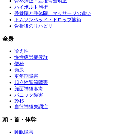
骨盤矯正・産後骨盤矯正
ハイボルト施術
整骨院と整体院、マッサージの違い
トムソンベッド・ドロップ施術
骨折後のリハビリ
全身
冷え性
慢性疲労症候群
便秘
頻尿
更年期障害
起立性調節障害
顔面神経麻痺
パニック障害
PMS
自律神経失調症
頭・首・体幹
睡眠障害