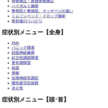
骨盤矯正・産後骨盤矯正
ハイボルト施術
整骨院と整体院、マッサージの違い
トムソンベッド・ドロップ施術
骨折後のリハビリ
症状別メニュー【全身】
PMS
パニック障害
顔面神経麻痺
起立性調節障害
更年期障害
頻尿
便秘
自律神経失調症
慢性疲労症候群
冷え性
症状別メニュー【頭･首】