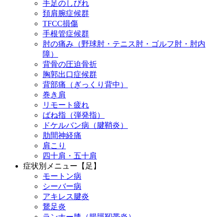
手足のしびれ
頚肩腕症候群
TFCC損傷
手根管症候群
肘の痛み（野球肘・テニス肘・ゴルフ肘・肘内
障）
背骨の圧迫骨折
胸郭出口症候群
背部痛（ぎっくり背中）
巻き肩
リモート疲れ
ばね指（弾発指）
ドケルバン病（腱鞘炎）
肋間神経痛
肩こり
四十肩・五十肩
症状別メニュー【足】
モートン病
シーバー病
アキレス腱炎
鵞足炎
ランナー膝（腸脛靭帯炎）