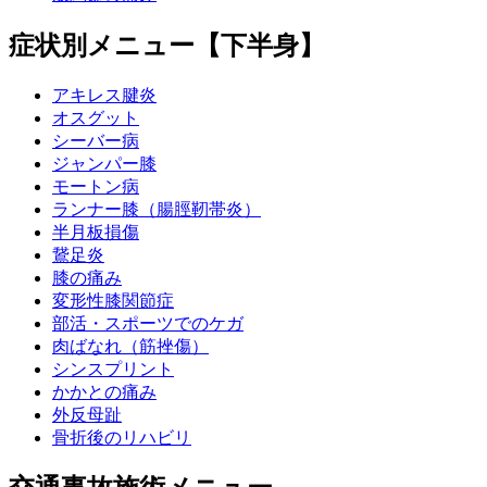
症状別メニュー【下半身】
アキレス腱炎
オスグット
シーバー病
ジャンパー膝
モートン病
ランナー膝（腸脛靭帯炎）
半月板損傷
鵞足炎
膝の痛み
変形性膝関節症
部活・スポーツでのケガ
肉ばなれ（筋挫傷）
シンスプリント
かかとの痛み
外反母趾
骨折後のリハビリ