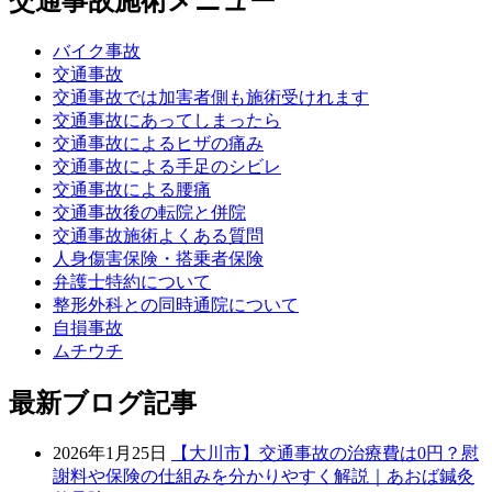
交通事故施術メニュー
バイク事故
交通事故
交通事故では加害者側も施術受けれます
交通事故にあってしまったら
交通事故によるヒザの痛み
交通事故による手足のシビレ
交通事故による腰痛
交通事故後の転院と併院
交通事故施術よくある質問
人身傷害保険・搭乗者保険
弁護士特約について
整形外科との同時通院について
自損事故
ムチウチ
最新ブログ記事
2026年1月25日
【大川市】交通事故の治療費は0円？慰
謝料や保険の仕組みを分かりやすく解説｜あおば鍼灸