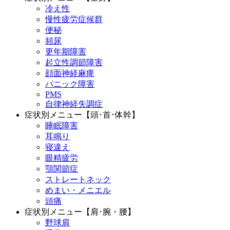
冷え性
慢性疲労症候群
便秘
頻尿
更年期障害
起立性調節障害
顔面神経麻痺
パニック障害
PMS
自律神経失調症
症状別メニュー【頭･首･体幹】
睡眠障害
耳鳴り
寝違え
眼精疲労
顎関節症
ストレートネック
めまい・メニエル
頭痛
症状別メニュー【肩･腕・腰】
野球肩