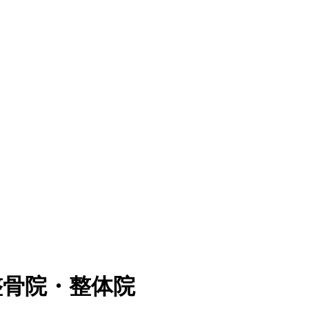
整骨院・整体院