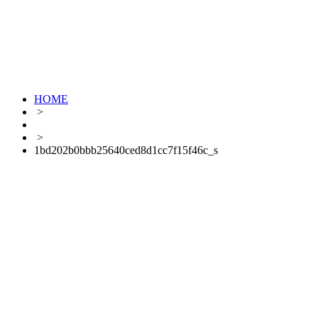
HOME
>
>
1bd202b0bbb25640ced8d1cc7f15f46c_s