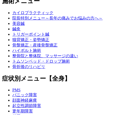
施術メニュー
カイロプラクティック
院長特別メニュー～長年の痛みでお悩みの方へ～
美容鍼
鍼灸
トリガーポイント鍼
猫背矯正・姿勢矯正
骨盤矯正・産後骨盤矯正
ハイボルト施術
整骨院と整体院、マッサージの違い
トムソンベッド・ドロップ施術
骨折後のリハビリ
症状別メニュー【全身】
PMS
パニック障害
顔面神経麻痺
起立性調節障害
更年期障害