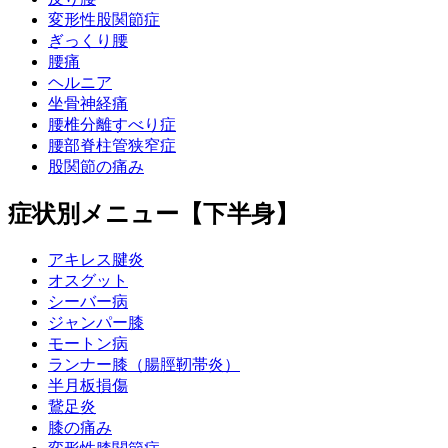
変形性股関節症
ぎっくり腰
腰痛
ヘルニア
坐骨神経痛
腰椎分離すべり症
腰部脊柱管狭窄症
股関節の痛み
症状別メニュー【下半身】
アキレス腱炎
オスグット
シーバー病
ジャンパー膝
モートン病
ランナー膝（腸脛靭帯炎）
半月板損傷
鵞足炎
膝の痛み