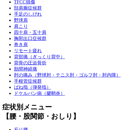
TFCC損傷
頚肩腕症候群
手足のしびれ
野球肩
肩こり
四十肩・五十肩
胸郭出口症候群
巻き肩
リモート疲れ
背部痛（ぎっくり背中）
背骨の圧迫骨折
肋間神経痛
肘の痛み（野球肘・テニス肘・ゴルフ肘・肘内障）
手根管症候群
ばね指（弾発指）
ドケルバン病（腱鞘炎）
症状別メニュー
【腰・股関節・おしり】
反り腰