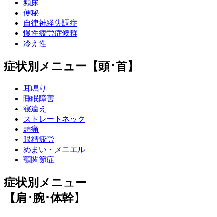
頻尿
便秘
自律神経失調症
慢性疲労症候群
冷え性
症状別メニュー【頭･首】
耳鳴り
睡眠障害
寝違え
ストレートネック
頭痛
眼精疲労
めまい・メニエル
顎関節症
症状別メニュー
【肩･腕･体幹】