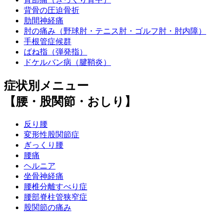
背骨の圧迫骨折
肋間神経痛
肘の痛み（野球肘・テニス肘・ゴルフ肘・肘内障）
手根管症候群
ばね指（弾発指）
ドケルバン病（腱鞘炎）
症状別メニュー
【腰・股関節・おしり】
反り腰
変形性股関節症
ぎっくり腰
腰痛
ヘルニア
坐骨神経痛
腰椎分離すべり症
腰部脊柱管狭窄症
股関節の痛み