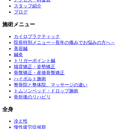
スタッフ紹介
ブログ
施術メニュー
カイロプラクティック
院長特別メニュー～長年の痛みでお悩みの方へ～
美容鍼
鍼灸
トリガーポイント鍼
猫背矯正・姿勢矯正
骨盤矯正・産後骨盤矯正
ハイボルト施術
整骨院と整体院、マッサージの違い
トムソンベッド・ドロップ施術
骨折後のリハビリ
全身
冷え性
慢性疲労症候群