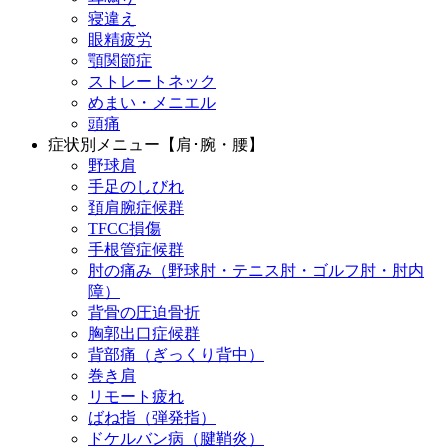
寝違え
眼精疲労
顎関節症
ストレートネック
めまい・メニエル
頭痛
症状別メニュー【肩･腕・腰】
野球肩
手足のしびれ
頚肩腕症候群
TFCC損傷
手根管症候群
肘の痛み（野球肘・テニス肘・ゴルフ肘・肘内
障）
背骨の圧迫骨折
胸郭出口症候群
背部痛（ぎっくり背中）
巻き肩
リモート疲れ
ばね指（弾発指）
ドケルバン病（腱鞘炎）