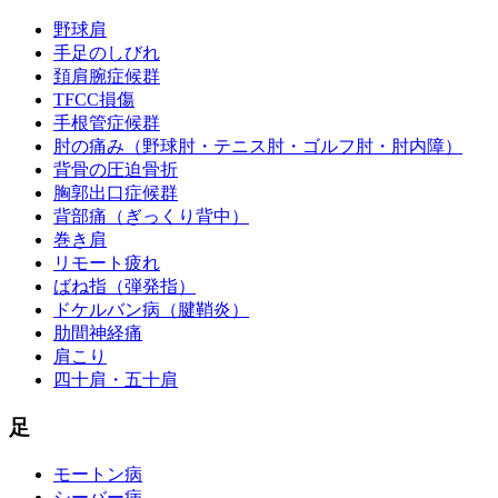
野球肩
手足のしびれ
頚肩腕症候群
TFCC損傷
手根管症候群
肘の痛み（野球肘・テニス肘・ゴルフ肘・肘内障）
背骨の圧迫骨折
胸郭出口症候群
背部痛（ぎっくり背中）
巻き肩
リモート疲れ
ばね指（弾発指）
ドケルバン病（腱鞘炎）
肋間神経痛
肩こり
四十肩・五十肩
足
モートン病
シーバー病