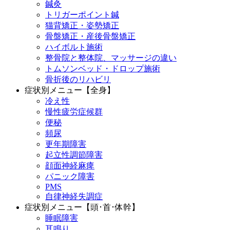
鍼灸
トリガーポイント鍼
猫背矯正・姿勢矯正
骨盤矯正・産後骨盤矯正
ハイボルト施術
整骨院と整体院、マッサージの違い
トムソンベッド・ドロップ施術
骨折後のリハビリ
症状別メニュー【全身】
冷え性
慢性疲労症候群
便秘
頻尿
更年期障害
起立性調節障害
顔面神経麻痺
パニック障害
PMS
自律神経失調症
症状別メニュー【頭･首･体幹】
睡眠障害
耳鳴り