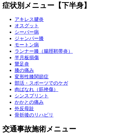
症状別メニュー【下半身】
アキレス腱炎
オスグット
シーバー病
ジャンパー膝
モートン病
ランナー膝（腸脛靭帯炎）
半月板損傷
鵞足炎
膝の痛み
変形性膝関節症
部活・スポーツでのケガ
肉ばなれ（筋挫傷）
シンスプリント
かかとの痛み
外反母趾
骨折後のリハビリ
交通事故施術メニュー