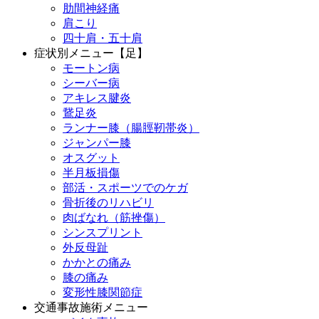
肋間神経痛
肩こり
四十肩・五十肩
症状別メニュー【足】
モートン病
シーバー病
アキレス腱炎
鵞足炎
ランナー膝（腸脛靭帯炎）
ジャンパー膝
オスグット
半月板損傷
部活・スポーツでのケガ
骨折後のリハビリ
肉ばなれ（筋挫傷）
シンスプリント
外反母趾
かかとの痛み
膝の痛み
変形性膝関節症
交通事故施術メニュー