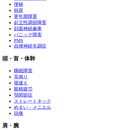
便秘
頻尿
更年期障害
起立性調節障害
顔面神経麻痺
パニック障害
PMS
自律神経失調症
頭・首・体幹
睡眠障害
耳鳴り
寝違え
眼精疲労
顎関節症
ストレートネック
めまい・メニエル
頭痛
肩・腕