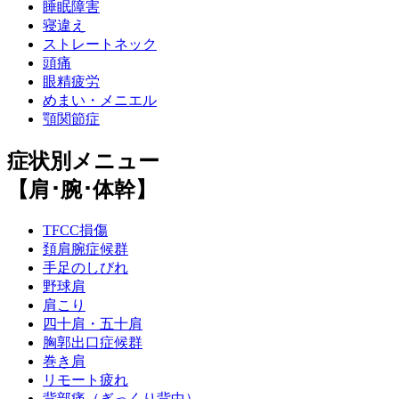
睡眠障害
寝違え
ストレートネック
頭痛
眼精疲労
めまい・メニエル
顎関節症
症状別メニュー
【肩･腕･体幹】
TFCC損傷
頚肩腕症候群
手足のしびれ
野球肩
肩こり
四十肩・五十肩
胸郭出口症候群
巻き肩
リモート疲れ
背部痛（ぎっくり背中）