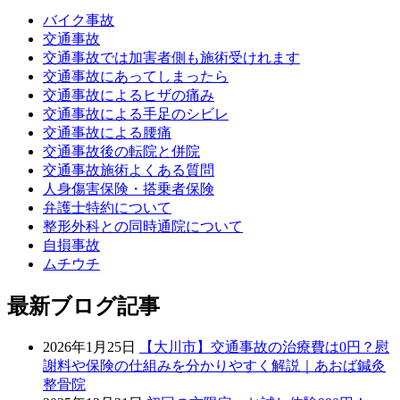
バイク事故
交通事故
交通事故では加害者側も施術受けれます
交通事故にあってしまったら
交通事故によるヒザの痛み
交通事故による手足のシビレ
交通事故による腰痛
交通事故後の転院と併院
交通事故施術よくある質問
人身傷害保険・搭乗者保険
弁護士特約について
整形外科との同時通院について
自損事故
ムチウチ
最新ブログ記事
2026年1月25日
【大川市】交通事故の治療費は0円？慰
謝料や保険の仕組みを分かりやすく解説｜あおば鍼灸
整骨院