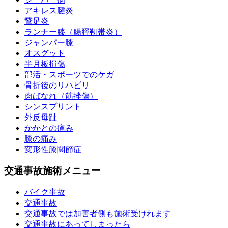
アキレス腱炎
鵞足炎
ランナー膝（腸脛靭帯炎）
ジャンパー膝
オスグット
半月板損傷
部活・スポーツでのケガ
骨折後のリハビリ
肉ばなれ（筋挫傷）
シンスプリント
外反母趾
かかとの痛み
膝の痛み
変形性膝関節症
交通事故施術メニュー
バイク事故
交通事故
交通事故では加害者側も施術受けれます
交通事故にあってしまったら