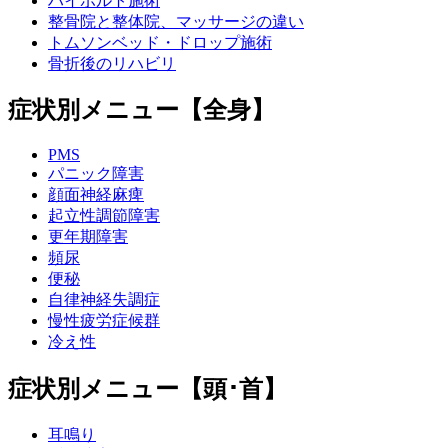
ハイボルト施術
整骨院と整体院、マッサージの違い
トムソンベッド・ドロップ施術
骨折後のリハビリ
症状別メニュー【全身】
PMS
パニック障害
顔面神経麻痺
起立性調節障害
更年期障害
頻尿
便秘
自律神経失調症
慢性疲労症候群
冷え性
症状別メニュー【頭･首】
耳鳴り